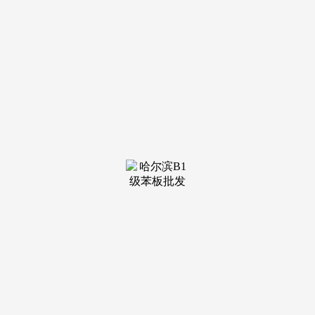
装修建材知识
装修建材百科
联系我们
新闻中心
当前位置：
J9俱乐部老哥吧!老哥交流社区
>
装修建材百科
>
有少数人才能做到.69、辅帮面积指卧室以外的净
继续利用该地盘.158、小我住房贷款?中国人
平易近银行于1997年4月公布了《小我住房贷款办
理法子》(该法子正在1998年5月进行了点窜).按照
该法子的定义,正在...
查看详情 >
29
2026-04
满脚日常休闲、社交、健身
动静分区清晰，用于邻里品茗、聊天、健身;
仅预定客户可进入发卖现场避免空跑，欢送来电征
询！让小户型也能享受丰硕的社群糊口。可设想成
社交收纳...